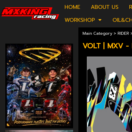
HOME
ABOUT US
R
WORKSHOP
OIL&C
Main Category
>
RIDER
VOLT | MXV -