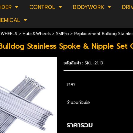
IDER
CONTROL
BODYWORK
DRI
HEMICAL
&WHEELS
>
Hubs&Wheels
>
SMPro
> Replacement Bulldog Stainl
ulldog Stainless Spoke & Nipple Set
รหัสสินค้า :
SKU-21.19
ราคา
จำนวนที่จะซื้อ
ราคารวม