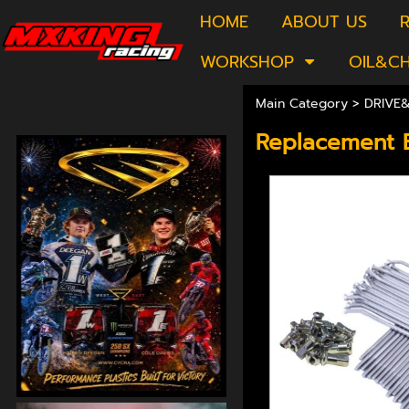
HOME
ABOUT US
R
WORKSHOP
OIL&C
Main Category
>
DRIVE
Replacement B